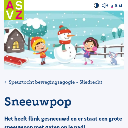
a
a
a
Speurtocht bewegingsagogie - Sliedrecht
Sneeuwpop
Het heeft flink gesneeuwd en er staat een grote
sneeuwpop met gaten op je pad!