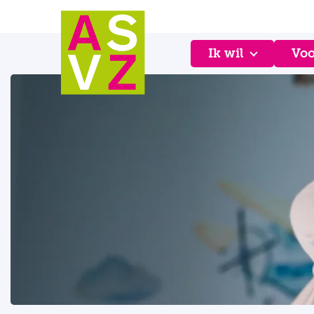
Ik wil
Voo