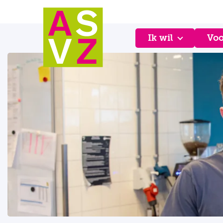
Ik wil
Voo