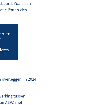
gebeurd. Zoals een
t cliënten zich
en en
”
digen
 overleggen. In 2024
erking tussen
 van ASVZ met