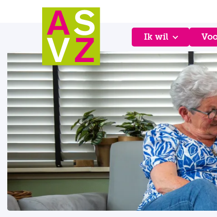
Ik wil
Voo