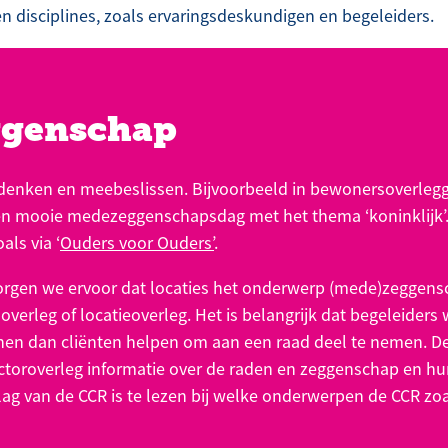
en disciplines, zoals ervaringsdeskundigen en begeleiders.
genschap
enken en meebeslissen. Bijvoorbeeld in bewonersoverlegg
en mooie medezeggenschapsdag met het thema ‘koninklijk’.
ls via ‘
Ouders voor Ouders’
.
rgen we ervoor dat locaties het onderwerp (mede)zeggen
verleg of locatieoverleg. Het is belangrijk dat begeleiders
nnen dan cliënten helpen om aan een raad deel te nemen. De
ectoroverleg informatie over de raden en zeggenschap en hun
rslag van de CCR is te lezen bij welke onderwerpen de CCR zo