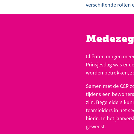
verschillende rollen 
Medezeg
Cliënten mogen meed
Prinsjesdag was er e
worden betrokken, zoa
Samen met de CCR zo
tijdens een bewonerso
zijn. Begeleiders ku
teamleiders in het s
hierin. In het jaarve
geweest.