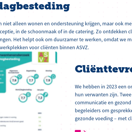
dagbesteding
en niet alleen wonen en ondersteuning krijgen, maar ook me
eceptie, in de schoonmaak of in de catering. Zo ontdekken c
ingen. Het helpt ook om duurzamer te werken, omdat we mi
 werkplekken voor cliënten binnen ASVZ.
Cliënttev
We hebben in 2023 een o
hun verwanten zijn. Twe
communicatie en gezond 
begeleiders om gesprekke
gezonde voeding – met cl